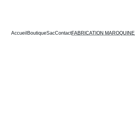
PROFITEZ DE RÉDUCTIONS SUR NOS PRODUITS!
Accueil
Boutique
Sac
Contact
FABRICATION MAROQUINE